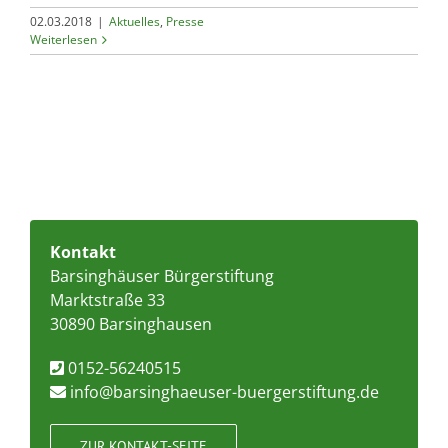
02.03.2018
|
Aktuelles
,
Presse
Weiterlesen
Kontakt
Barsinghäuser Bürgerstiftung
Marktstraße 33
30890 Barsinghausen
0152-56240515
info@barsinghaeuser-buergerstiftung.de
ZUR KONTAKT-SEITE