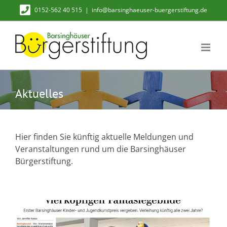
Zum
0152-562 40 515
|
info@barsinghaeuser-buergerstiftung.de
Inhalt
springen
Aktuelles
Hier finden Sie künftig aktuelle Meldungen und
Veranstaltungen rund um die Barsinghäuser
Bürgerstiftung.