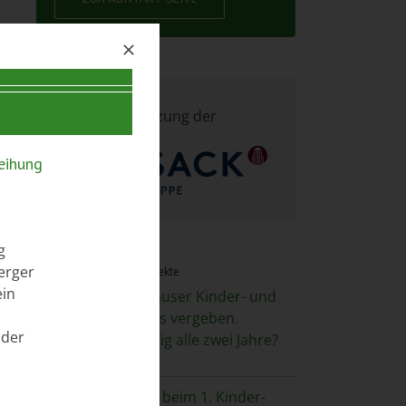
Mit Unterstützung der
leihung
g
berger
Aktuelles / Presse / Projekte
ein
Erster Barsinghäuser Kinder- und
Jugendkunstpreis vergeben.
 der
Verleihung künftig alle zwei Jahre?
]
17. April 2026
Jetzt mitmachen beim 1. Kinder-