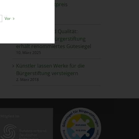
und Jugendkunstpreis
Barsinghausen
5. November 2025
Vor
Transparenz und Qualität:
Barsinghäuser Bürgerstiftung
erhält renommiertes Gütesiegel
10. März 2025
Künstler lassen Werke für die
Bürgerstiftung versteigern
2. März 2018