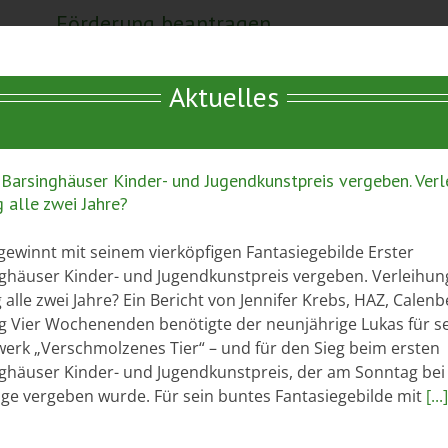
Förderung beantragen
Wir helfen Menschen in finanziellen Notlagen
n
und fördern ehrenamtliches Engagement in
Aktuelles
Barsinghausen.
MEHR INFOS
 Barsinghäuser Kinder- und Jugendkunstpreis vergeben. Ver
ig alle zwei Jahre?
gewinnt mit seinem vierköpfigen Fantasiegebilde Erster
ghäuser Kinder- und Jugendkunstpreis vergeben. Verleihun
d wir stolz darauf, ein fester Bestandteil der
ig alle zwei Jahre? Ein Bericht von Jennifer Krebs, HAZ, Calen
e Barsinghäuser Bürgerstiftung wurde von Bürgern für
g Vier Wochenenden benötigte der neunjährige Lukas für s
m einzigen Ziel, Menschen in sozialer Not zu helfen.
erk „Verschmolzenes Tier“ – und für den Sieg beim ersten
, bürgerschaftliches und ehrenamtliches
ghäuser Kinder- und Jugendkunstpreis, der am Sonntag bei
age vergeben wurde. Für sein buntes Fantasiegebilde mit
[...
eben wir jeden Tag. Wir verbinden Menschen, indem
Probleme erkennen und dazu beitragen,