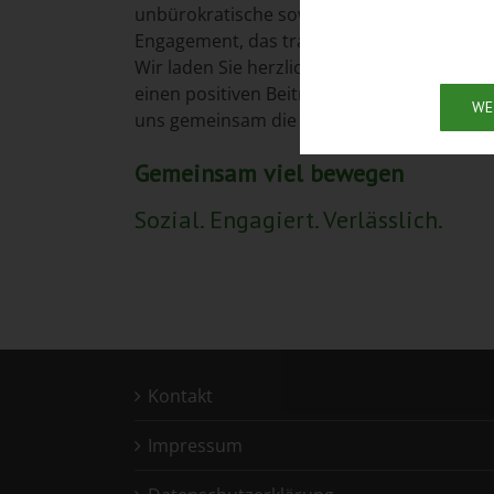
unbürokratische sowie zielorientierte Lösu
Engagement, das transparent, verlässlich u
Wir laden Sie herzlich ein, sich aktiv an u
einen positiven Beitrag für unsere Stadt u
WE
uns gemeinsam die Zukunft von Barsinghau
Gemeinsam viel bewegen
Sozial. Engagiert. Verlässlich.
Kontakt
Impressum