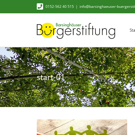
Zum
0152-562 40 515
|
info@barsinghaeuser-buergersti
Inhalt
springen
Sta
start-01